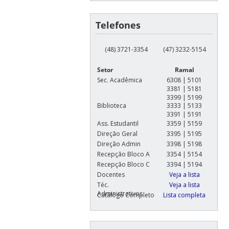
Telefones
(48) 3721-3354
(47) 3232-5154
Setor
Ramal
Sec. Acadêmica
6308 | 5101
3381 | 5181
3399 | 5199
Biblioteca
3333 | 5133
3391 | 5191
Ass. Estudantil
3359 | 5159
Direção Geral
3395 | 5195
Direção Admin
3398 | 5198
Recepção Bloco A
3354 | 5154
Recepção Bloco C
3394 | 5194
Docentes
Veja a lista
Téc.
Veja a lista
Administrativos
Catálogo Completo
Lista completa