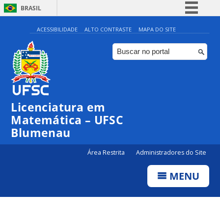
BRASIL
Simplifique!
ACESSIBILIDADE
ALTO CONTRASTE
MAPA DO SITE
Comunica BR
Participe
Acesso à informação
Legislação
Licenciatura em
Canais
Matemática – UFSC
Blumenau
Área Restrita
Administradores do Site
MENU