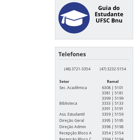
Guia do
Estudante
UFSC Bnu
Telefones
(48) 3721-3354
(47) 3232-5154
Setor
Ramal
Sec. Acadêmica
6308 | 5101
3381 | 5181
3399 | 5199
Biblioteca
3333 | 5133
3391 | 5191
Ass. Estudantil
3359 | 5159
Direção Geral
3395 | 5195
Direção Admin
3398 | 5198
Recepção Bloco A
3354 | 5154
Recepção Bloco C
3394 | 5194