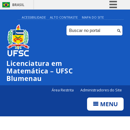
BRASIL
Simplifique!
ACESSIBILIDADE
ALTO CONTRASTE
MAPA DO SITE
Comunica BR
Participe
Acesso à informação
Legislação
Licenciatura em
Canais
Matemática – UFSC
Blumenau
Área Restrita
Administradores do Site
MENU