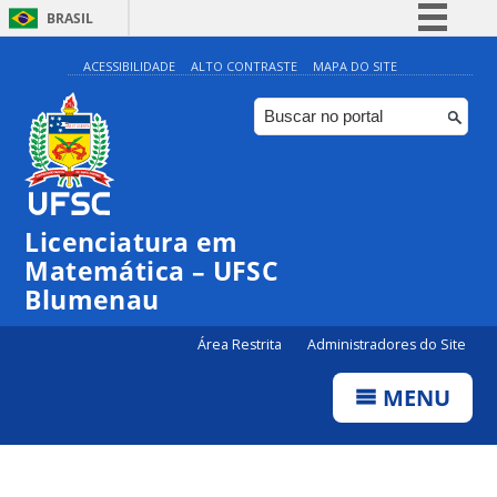
BRASIL
Simplifique!
ACESSIBILIDADE
ALTO CONTRASTE
MAPA DO SITE
Comunica BR
Participe
Acesso à informação
Legislação
Licenciatura em
Canais
Matemática – UFSC
Blumenau
Área Restrita
Administradores do Site
MENU