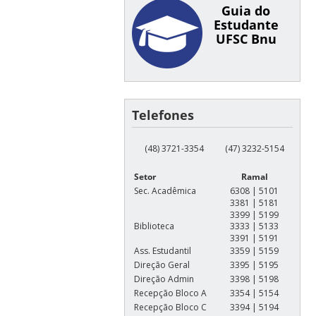
Guia do
Estudante
UFSC Bnu
Telefones
(48) 3721-3354
(47) 3232-5154
Setor
Ramal
Sec. Acadêmica
6308 | 5101
3381 | 5181
3399 | 5199
Biblioteca
3333 | 5133
3391 | 5191
Ass. Estudantil
3359 | 5159
Direção Geral
3395 | 5195
Direção Admin
3398 | 5198
Recepção Bloco A
3354 | 5154
Recepção Bloco C
3394 | 5194