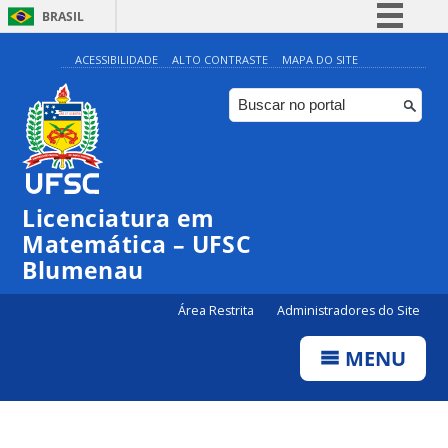
BRASIL
Simplifique!
ACESSIBILIDADE
ALTO CONTRASTE
MAPA DO SITE
Comunica BR
Participe
Acesso à informação
Legislação
Licenciatura em
Canais
Matemática – UFSC
Blumenau
Área Restrita
Administradores do Site
MENU