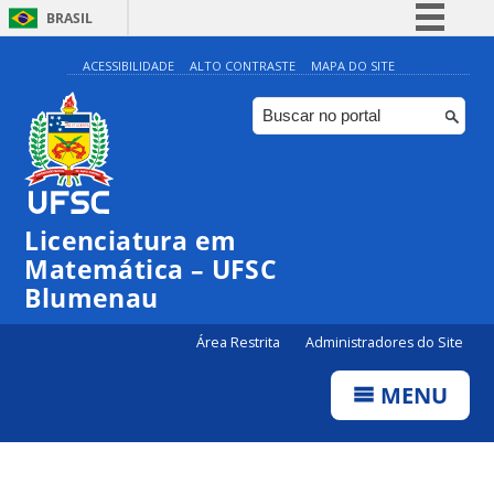
BRASIL
Simplifique!
ACESSIBILIDADE
ALTO CONTRASTE
MAPA DO SITE
Comunica BR
Participe
Acesso à informação
Legislação
Licenciatura em
Canais
Matemática – UFSC
Blumenau
Área Restrita
Administradores do Site
MENU