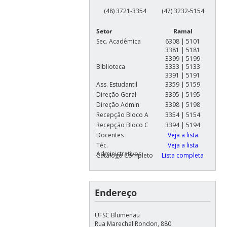
(48) 3721-3354
(47) 3232-5154
Setor
Ramal
Sec. Acadêmica
6308 | 5101
3381 | 5181
3399 | 5199
Biblioteca
3333 | 5133
3391 | 5191
Ass. Estudantil
3359 | 5159
Direção Geral
3395 | 5195
Direção Admin
3398 | 5198
Recepção Bloco A
3354 | 5154
Recepção Bloco C
3394 | 5194
Docentes
Veja a lista
Téc.
Veja a lista
Administrativos
Catálogo Completo
Lista completa
Endereço
UFSC Blumenau
Rua Marechal Rondon, 880